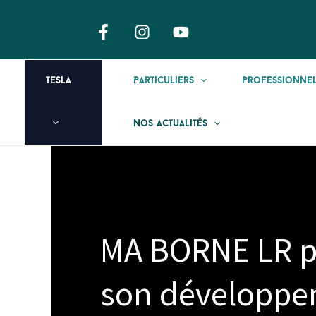
Aller
au
contenu
tesla
Particuliers
Professionne
Nos Actualités
MA BORNE LR p
son développe