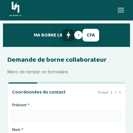
Aller
au
contenu
MA BORNE LR
×
CFA
Demande de borne collaborateur
Merci de remplir ce formulaire.
Coordonnées du contact
Étape 1 / 4
Prénom
*
Nom
*