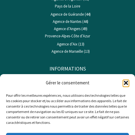
Pays de la Loire
Agence de Guérande (44)
Agence de Nantes (44)
Agence d’Angers (49)
Provence-Alpes-Côte d’Azur
Agence d’Aix (13)
Agence de Marseille (13)
INFORMATIONS
Conditions générales d’utilisation
Gérer le consentement
Espace franchisés
Pour offrir les meilleures expériences, nous utilisons des technologies telles que
Mentions légales
les cookies pour stocker et/ou accéder aux informations des appareils. Le fait de
Politique de confidentialité
consentir à ces technologies nous permettra de traiter des données telles que le
Politique de cookies (UE)
comportement de navigation ou les ID uniques sur ce site. Le fait de ne pas
consentir ou de retirer son consentement peut avoir un effet négatif sur certaines
Sitemap
caractéristiques et fonctions.