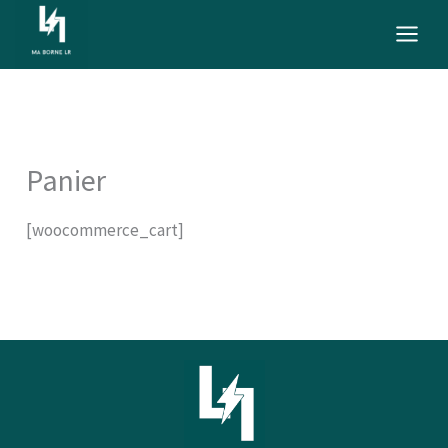
Aller
au
contenu
Panier
[woocommerce_cart]